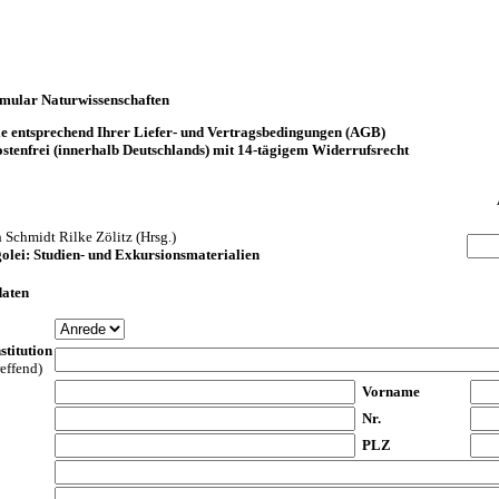
rmular Naturwissenschaften
lle entsprechend Ihrer Liefer- und Vertragsbedingungen (AGB)
stenfrei (innerhalb Deutschlands) mit 14-tägigem Widerrufsrecht
Schmidt Rilke Zölitz (Hrsg.)
olei: Studien- und Exkursionsmaterialien
daten
stitution
reffend)
Vorname
Nr.
PLZ