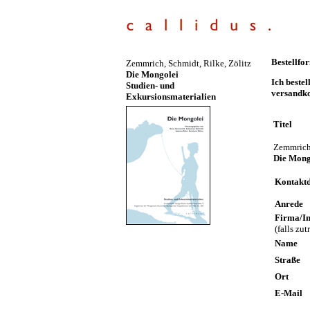
Bestellfo
Zemmrich, Schmidt, Rilke, Zölitz
Die Mongolei
Ich beste
Studien- und
versandko
Exkursionsmaterialien
Titel
Zemmrich 
Die Mong
Kontakt
Anrede
Firma/In
(falls zut
Name
Straße
Ort
E-Mail