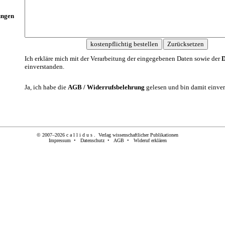
ngen
Ich erkläre mich mit der Verarbeitung der eingegebenen Daten sowie der
D
einverstanden.
Ja, ich habe die
AGB / Widerrufsbelehrung
gelesen und bin damit einver
© 2007–2026
c a l l i d u s .
Verlag wissenschaftlicher Publikationen
Impressum
•
Datenschutz
•
AGB
•
Wideruf erklären