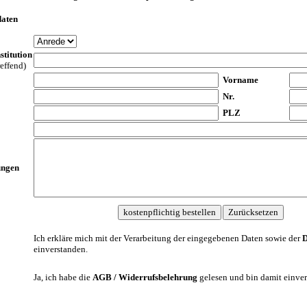
daten
stitution
reffend)
Vorname
Nr.
PLZ
ngen
Ich erkläre mich mit der Verarbeitung der eingegebenen Daten sowie der
D
einverstanden.
Ja, ich habe die
AGB / Widerrufsbelehrung
gelesen und bin damit einver