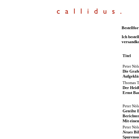
Bestellfo
Ich beste
versandko
Titel
Peter Nö
Die Graf
Aufgeklä
Thomas Th
Der Heid
Ernst Ba
Peter Nö
Geteilte
Berichte
Mit eine
Peter Nö
Neues
Bil
Spurensu