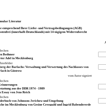
rmular Literatur
lle entsprechend Ihrer Liefer- und Vertragsbedingungen (AGB)
stenfrei (innerhalb Deutschlands) mit 14-tägigem Widerrufsrecht
ldechen
en Bothmer
rter Adel in Mecklenburg
ierfelder
berg der Barlachs: Verwaltung und Verwertung des Nachlasses von
rlach in Güstrow
vom Autor signiert
ldechen
 Erinnerungen
rstattung aus der DDR 1974 - 1989
m Essay von Jens Reich
ldechen
derbuch von Johnsons Jerichow und Umgebung
che im Mecklenburg von Gesine Cresspahl und Ingrid Babendererde