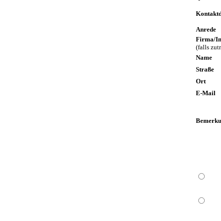
Kontakt
Anrede
Firma/In
(falls zut
Name
Straße
Ort
E-Mail
Bemerku