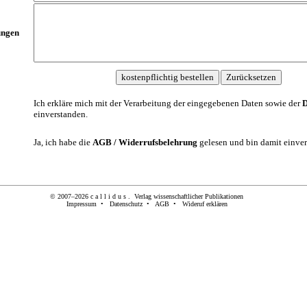
ngen
Ich erkläre mich mit der Verarbeitung der eingegebenen Daten sowie der
D
einverstanden.
Ja, ich habe die
AGB / Widerrufsbelehrung
gelesen und bin damit einver
© 2007–2026
c a l l i d u s .
Verlag wissenschaftlicher Publikationen
Impressum
•
Datenschutz
•
AGB
•
Wideruf erklären