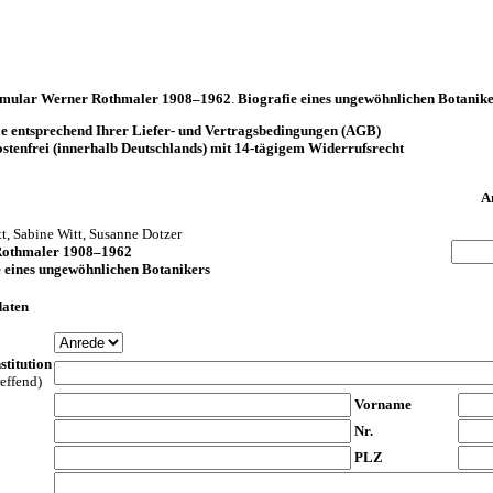
ormular Werner Rothmaler 1908–1962
.
Biografie eines ungewöhnlichen Botanik
lle entsprechend Ihrer Liefer- und Vertragsbedingungen (AGB)
stenfrei (innerhalb Deutschlands) mit 14-tägigem Widerrufsrecht
A
t, Sabine Witt, Susanne Dotzer
Rothmaler 1908–1962
e eines ungewöhnlichen Botanikers
daten
stitution
reffend)
Vorname
Nr.
PLZ