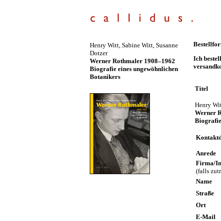
Bestellf
Henry Witt, Sabine Witt, Susanne
Dotzer
Ich beste
Werner Rothmaler 1908–1962
versandko
Biografie eines ungewöhnlichen
Botanikers
Titel
Henry Wit
Werner 
Biografi
Kontakt
Anrede
Firma/In
(falls zut
Name
Straße
Ort
E-Mail