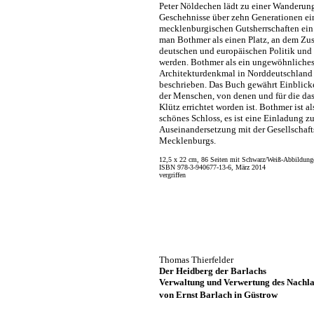
Peter Nöldechen lädt zu einer Wanderung
Geschehnisse über zehn Generationen ein
mecklenburgischen Gutsherrschaften ein.
man Bothmer als einen Platz, an dem Z
deutschen und europäischen Politik und
werden. Bothmer als ein ungewöhnliche
Architekturdenkmal in Norddeutschland i
beschrieben. Das Buch gewährt Einblick
der Menschen, von denen und für die da
Klütz errichtet worden ist. Bothmer ist al
schönes Schloss, es ist eine Einladung zu
Auseinandersetzung mit der Gesellschaft
Mecklenburgs.
12,5 x 22 cm, 86 Seiten mit Schwarz/Weiß-Abbildung
ISBN 978-3-940677-13-6, März 2014
vergriffen
Thomas Thierfelder
Der Heidberg der Barlachs
Verwaltung und Verwertung des Nachla
von Ernst Barlach
in Güstrow