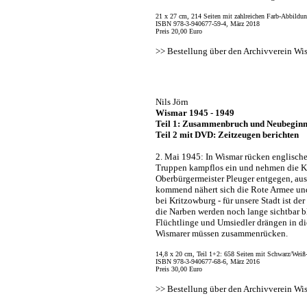
21 x 27 cm, 214 Seiten mit zahlreichen Farb-Abbildun
ISBN 978-3-940677-59-4, März 2018
Preis 20,00 Euro
>>
Bestellung über den Archivverein Wi
Nils Jörn
Wismar 1945 - 1949
Teil 1: Zusammenbruch und Neubegin
Teil 2 mit DVD: Zeitzeugen berichten
2. Mai 1945:
In Wismar rücken englisch
Truppen kampflos ein und nehmen die K
Oberbürgermeister Pleuger entgegen, au
kommend nähert sich die Rote Armee und
bei Kritzowburg - für unsere Stadt ist de
die Narben werden noch lange sichtbar b
Flüchtlinge und Umsiedler drängen in di
Wismarer müssen zusammenrücken.
14,8 x 20 cm, Teil 1+2: 658 Seiten mit Schwarz/Weiß
ISBN 978-3-940677-68-6, März 2016
Preis 30,00 Euro
>>
Bestellung über den Archivverein Wi