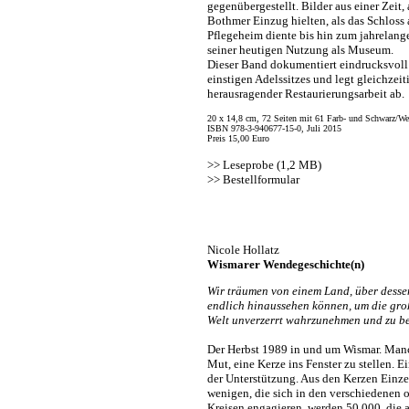
gegenübergestellt. Bilder aus einer Zeit, 
Bothmer Einzug hielten, als das Schloss 
Pflegeheim diente bis hin zum jahrelang
seiner heutigen Nutzung als Museum.
Dieser Band dokumentiert eindrucksvoll
einstigen Adelssitzes und legt gleichzei
herausragender Restaurierungsarbeit ab.
20 x 14,8 cm, 72 Seiten mit 61 Farb- und Schwarz/We
ISBN 978-3-940677-15-0, Juli 2015
Preis 15,00 Euro
>>
Leseprobe (1,2 MB)
>>
Bestellformular
Nicole Hollatz
Wismarer Wendegeschichte(n)
Wir träumen von einem Land, über desse
endlich hinaussehen können, um die gr
Welt unverzerrt wahrzunehmen und zu be
Der Herbst 1989 in und um Wismar. Manc
Mut, eine Kerze ins Fenster zu stellen. E
der Unterstützung. Aus den Kerzen Einze
wenigen, die sich in den verschiedenen 
Kreisen engagieren, werden 50.000, die