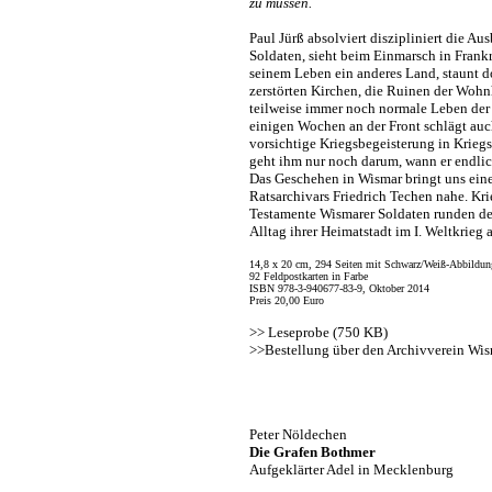
zu müssen.
Paul Jürß absolviert diszipliniert die A
Soldaten, sieht beim Einmarsch in Frankr
seinem Leben ein anderes Land, staunt do
zerstörten Kirchen, die Ruinen der Wohn
teilweise immer noch normale Leben de
einigen Wochen an der Front schlägt auc
vorsichtige Kriegsbegeisterung in Krieg
geht ihm nur noch darum, wann er endlic
Das Geschehen in Wismar bringt uns ein
Ratsarchivars Friedrich Techen nahe. Kr
Testamente Wismarer Soldaten runden de
Alltag ihrer Heimatstadt im I. Weltkrieg 
14,8 x 20 cm, 294 Seiten mit Schwarz/Weiß-Abbildun
92 Feldpostkarten in Farbe
ISBN 978-3-940677-83-9, Oktober 2014
Preis 20,00 Euro
>>
Leseprobe (750 KB)
>>
Bestellung über den Archivverein Wi
Peter Nöldechen
Die Grafen Bothmer
Aufgeklärter Adel in Mecklenburg