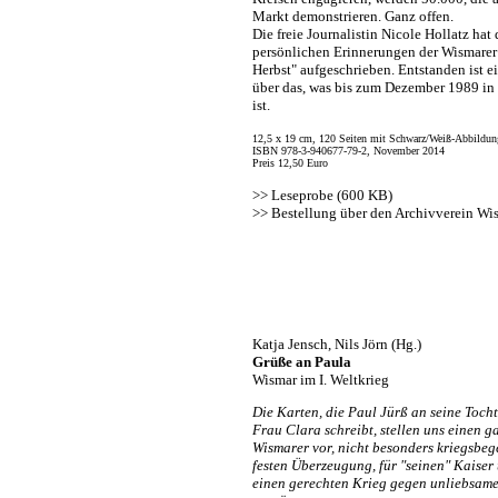
Markt demonstrieren. Ganz offen.
Die freie Journalistin Nicole Hollatz hat
persönlichen Erinnerungen der Wismarer
Herbst" aufgeschrieben. Entstanden ist 
über das, was bis zum Dezember 1989 i
ist.
12,5 x 19 cm, 120 Seiten mit Schwarz/Weiß-Abbildun
ISBN 978-3-940677-79-2, November 2014
Preis 12,50 Euro
>>
Leseprobe (600 KB)
>>
Bestellung über den Archivverein Wi
Katja Jensch, Nils Jörn (Hg.)
Grüße an Paula
Wismar im I. Weltkrieg
Die Karten, die Paul Jürß an seine Toch
Frau Clara schreibt, stellen uns einen 
Wismarer vor, nicht besonders kriegsbege
festen Überzeugung, für "seinen" Kaiser 
einen gerechten Krieg gegen unliebsam