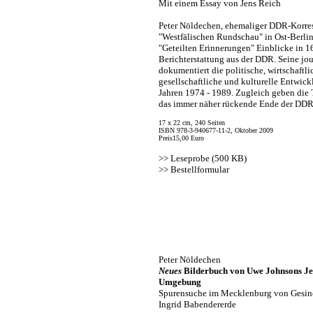
Mit einem Essay von Jens Reich
Peter Nöldechen, ehemaliger DDR-Korre
"Westfälischen Rundschau" in Ost-Berlin,
"Geteilten Erinnerungen" Einblicke in 1
Berichterstattung aus der DDR. Seine jou
dokumentiert die politische, wirtschaftli
gesellschaftliche und kulturelle Entwic
Jahren 1974 - 1989. Zugleich geben die 
das immer näher rückende Ende der DDR
17 x 22 cm, 240 Seiten
ISBN 978-3-940677-11-2, Oktober 2009
Preis15,00 Euro
>>
Leseprobe (500 KB)
>>
Bestellformular
Peter Nöldechen
Neues
Bilderbuch von Uwe Johnsons J
Umgebung
Spurensuche im Mecklenburg von Gesin
Ingrid Babendererde