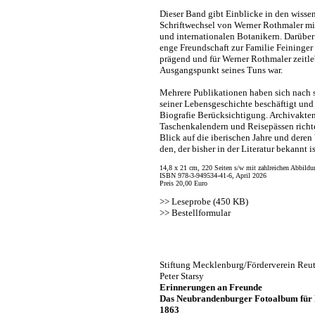
Dieser Band gibt Einblicke in den wisse
Schriftwechsel von Werner Rothmaler mi
und internationalen Botanikern. Darüber
enge Freundschaft zur Familie Feininger 
prägend und für Werner Rothmaler zeitle
Ausgangspunkt seines Tuns war.
Mehrere Publikationen haben sich nach 
seiner Lebensgeschichte beschäftigt und 
Biografie Berücksichtigung. Archivakten
Taschenkalendern und Reisepässen richt
Blick auf die iberischen Jahre und deren
den, der bisher in der Literatur bekannt is
14,8 x 21 cm, 220 Seiten s/w mit zahlreichen Abbildu
ISBN 978-3-949534-41-6, April 2026
Preis 20,00 Euro
>>
Leseprobe (450 KB)
>>
Bestellformular
Stiftung Mecklenburg/Förderverein Reut
Peter Starsy
Erinnerungen an Freunde
Das Neubrandenburger Fotoalbum für F
1863