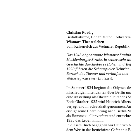
Christian Roedig
Beifallsstürme, Hochrufe und Lorbeerkr
Wismars Theaterleben
vom Kaiserreich zur Weimarer Republik
Das 1948 abgebrannte Wismarer Stadtthe
Mecklenburger Straße. In seiner mehr al
Geschichte durchlebte es Höhen und Tie
1920 führten die Schauspieler Heinrich 
Bartsch das Theater und verhalfen ihm - 
Weltkrieg - zu einer Blütezeit.
Im Sommer 1934 beginnt die Odyssee des
missliebigen Intendanten über Berlin na
eine Anstellung als Oberspielleiter des S
Ende Oktober 1935 wird Heinrich Alber
verjagt und in Schutzhaft genommen. A
erfolgt seine Überführung nach Berlin-Mo
als Homosexueller verfemt und entrechte
1935 das Leben nimmt.
In diesem Buch begegnen wir Heinrich Al
dem Weg in das berüchtigte Gefängnis B