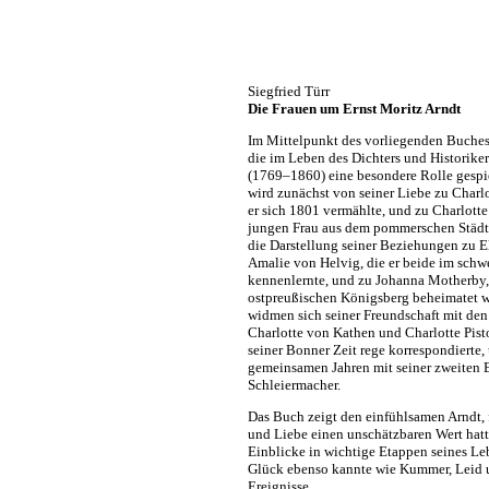
Siegfried Türr
Die Frauen um Ernst Moritz Arndt
Im Mittelpunkt des vorliegenden Buches
die im Leben des Dichters und Historiker
(1769–1860) eine besondere Rolle gespie
wird zunächst von seiner Liebe zu Charlo
er sich 1801 vermählte, und zu Charlott
jungen Frau aus dem pommerschen Städtc
die Darstellung seiner Beziehungen zu 
Amalie von Helvig, die er beide im schw
kennenlernte, und zu Johanna Motherby,
ostpreußischen Königsberg beheimatet wa
widmen sich seiner Freundschaft mit de
Charlotte von Kathen und Charlotte Pisto
seiner Bonner Zeit rege korrespondierte,
gemeinsamen Jahren mit seiner zweiten 
Schleiermacher.
Das Buch zeigt den einfühlsamen Arndt, 
und Liebe einen unschätzbaren Wert hatt
Einblicke in wichtige Etappen seines Le
Glück ebenso kannte wie Kummer, Leid 
Ereignisse.