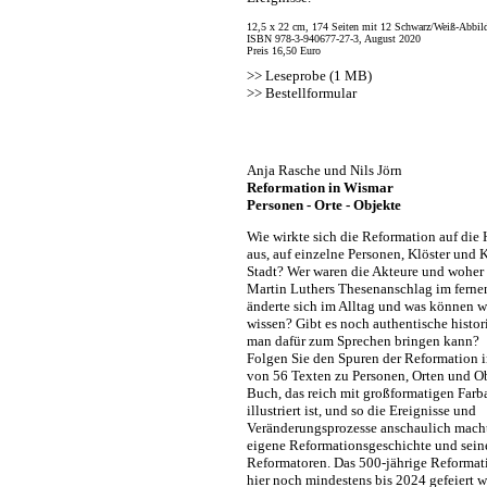
12,5 x 22 cm, 174 Seiten mit 12 Schwarz/Weiß-Abbil
ISBN 978-3-940677-27-3, August 2020
Preis 16,50 Euro
>>
Leseprobe (1 MB)
>>
Bestellformular
Anja Rasche und Nils Jörn
Reformation in Wismar
Personen - Orte - Objekte
Wie wirkte sich die Reformation auf die
aus, auf einzelne Personen, Klöster und K
Stadt? Wer waren die Akteure und woher
Martin Luthers Thesenanschlag im ferne
änderte sich im Alltag und was können 
wissen? Gibt es noch authentische histor
man dafür zum Sprechen bringen kann?
Folgen Sie den Spuren der Reformation 
von 56 Texten zu Personen, Orten und O
Buch, das reich mit großformatigen Far
illustriert ist, und so die Ereignisse und
Veränderungsprozesse anschaulich macht
eigene Reformationsgeschichte und sein
Reformatoren. Das 500-jährige Reforma
hier noch mindestens bis 2024 gefeiert w