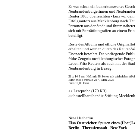
Es war schon ein bemerkenswertes Gesch
Neubrandenburgerinnen und Neubrandenb
Reuter 1863 überreichten - kurz vor dem
Erfolgsautors aus Mecklenburg nach Th
Personen aus der Stadt und ihrem näher
sich mit Porträtfotografien an einem Er
beteiligt.
Reste des Albums und etliche Originalfot
erhalten und werden durch das Reuter-
Eisenach bewahrt. Die vorliegende Publik
frühe Zeugnis mecklenburgischer Fotogr
Leben Fritz Reuters als auch mit der Sta
Neubrandenburg in Bezug.
21 x 14,8 cm, Heft mit 88 Seiten mit zahlreichen Abb
ISBN 978-3-949534-29-4, März 2025
Preis 10,00 Euro
>>
Leseprobe (170 KB)
>>
bestellbar über die Stiftung Mecklen
Nina Haeberlin
Elsa Oestreicher. Spuren eines (Über)L
Berlin - Theresienstadt - New York