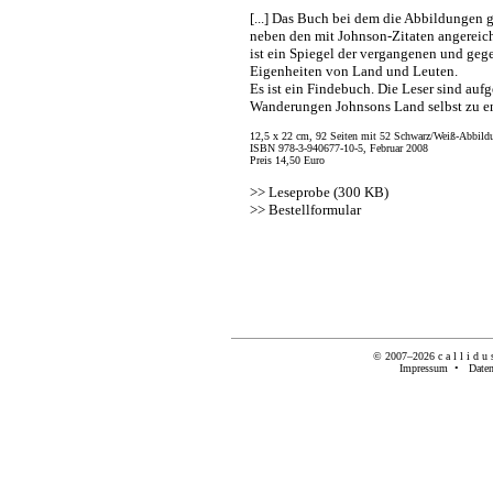
[...] Das Buch bei dem die Abbildungen 
neben den mit Johnson-Zitaten angereich
ist ein Spiegel der vergangenen und geg
Eigenheiten von Land und Leuten.
Es ist ein Findebuch. Die Leser sind aufg
Wanderungen Johnsons Land selbst zu ent
12,5 x 22 cm, 92 Seiten mit 52 Schwarz/Weiß-Abbild
ISBN 978-3-940677-10-5, Februar 2008
Preis 14,50 Euro
>>
Leseprobe (300 KB)
>>
Bestellformular
© 2007–2026
c a l l i d u 
Impressum
•
Daten