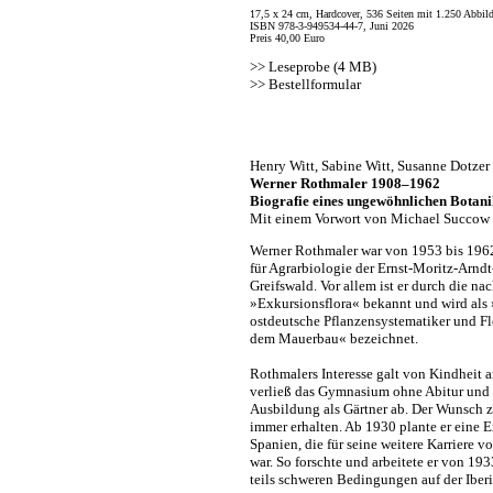
17,5 x 24 cm, Hardcover, 536 Seiten mit 1.250 Abbil
ISBN 978-3-949534-44-7, Juni 2026
Preis 40,00 Euro
>>
Leseprobe (4 MB)
>>
Bestellformular
Henry Witt, Sabine Witt, Susanne Dotzer
Werner Rothmaler 1908–1962
Biografie eines ungewöhnlichen Botani
Mit einem Vorwort von Michael Succow
Werner Rothmaler war von 1953 bis 1962 
für Agrarbiologie der Ernst-Moritz-Arndt
Greifswald. Vor allem ist er durch die n
»Exkursionsflora« bekannt und wird als 
ostdeutsche Pflanzensystematiker und Flo
dem Mauerbau« bezeichnet.
Rothmalers Interesse galt von Kindheit a
verließ das Gymnasium ohne Abitur und 
Ausbildung als Gärtner ab. Der Wunsch z
immer erhalten. Ab 1930 plante er eine 
Spanien, die für seine weitere Karriere 
war. So forschte und arbeitete er von 193
teils schweren Bedingungen auf der Iber