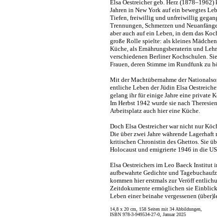
Elsa Oestreicher geb. Herz (1878–1962) 
Jahren in New York auf ein bewegtes Le
Tiefen, freiwillig und unfreiwillig geg
Trennungen, Schmerzen und Neuanfänge
aber auch auf ein Leben, in dem das Ko
große Rolle spielte: als kleines Mädchen
Küche, als Ernährungsberaterin und Lehr
verschiedenen Berliner Kochschulen. Sie 
Frauen, deren Stimme im Rundfunk zu hö
Mit der Machtübernahme der Nationalsozi
entliche Leben der Jüdin Elsa Oestreiche
gelang ihr für einige Jahre eine private 
Im Herbst 1942 wurde sie nach Theresiens
Arbeitsplatz auch hier eine Küche.
Doch Elsa Oestreicher war nicht nur Köc
Die über zwei Jahre währende Lagerhaft 
kritischen Chronistin des Ghettos. Sie ü
Holocaust und emigrierte 1946 in die U
Elsa Oestreichers im Leo Baeck Institut
aufbewahrte Gedichte und Tagebuchauf
kommen hier erstmals zur Veröff entlich
Zeitdokumente ermöglichen sie Einblick
Leben einer beinahe vergessenen (über)l
14,8 x 20 cm, 158 Seiten mit 34 Abbildungen,
ISBN 978-3-949534-27-0, Januar 2025