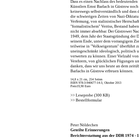
Dass es einen Nachlass des bedeutenden
Künstlers Ernst Barlach in Güstrow noch h
keineswegs selbstverständlich und dass
die schwierigen Zeiten von Nazi-Diktatur
Verfemung, von stalinistischer Herrschaf
"formalistischem" Verriss, Bestand haben
nicht immer absehbar. Der Güstrower Nac
1949, dem Jahr der Staatsgründung der 
seinem Ende, unter dem vorrangigem Zi
teilweise in "Volkseigentum" überführt 
uneingeschränkt ideologisch, politisch
verwerten zu können. Einer Vielzahl vo
Verehrern, von glücklichen Fügungen und
danken, dass wir uns heute an dem zeitü
Barlachs in Güstrow erfreuen können.
14,8 x 21 cm, 254 Seiten
ISBN 978-3-940677-14-3, Oktober 2013
Preis19,90 Euro
>>
Leseprobe (300 KB)
>>
Bestellformular
Peter Nöldechen
Geteilte Erinnerungen
Berichterstattung aus der DDR 1974 - 