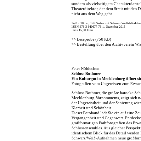
sondern als vielseitigem Charakterdarste
Theaterdirektor, der dem Streit mit den 
nicht aus dem Weg geht.
14,8 x 20 cm, 176 Seiten mit Schwarz/Weiß-Abbildun
ISBN 978-3-940677-76-1, Dezember 2015
Preis 15,00 Euro
>> Leseprobe (750 KB)
>>
Bestellung über den Archivverein Wi
Peter Nöldechen
Schloss Bothmer
Ein Kulturgut in Mecklenburg öffnet si
Fotografien vom Ungewissen zum Erwa
Schloss Bothmer, die größte barocke Sch
Mecklenburg-Vorpommerns, zeigt sich n
der Ungewissheit und der Sanierung wied
Klarheit und Schönheit.
Dieser Fotoband lädt Sie ein auf eine Ze
Vergangenheit und Gegenwart. Entdecke
großformatigen Farbfotografien das Erw
Schlossensembles. Aus gleicher Perspekt
identischem Blick für das Detail werden 
Schwarz/Weiß-Aufnahmen neue großform