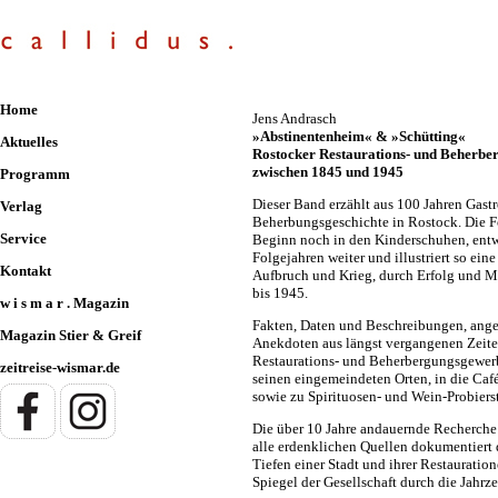
Home
Jens Andrasch
»Abstinentenheim« & »Schütting«
Aktuelles
Rostocker Restaurations- und Beherb
zwischen 1845 und 1945
Programm
Dieser Band erzählt aus 100 Jahren Gast
Verlag
Beherbungsgeschichte in Rostock. Die Fo
Service
Beginn noch in den Kinderschuhen, entwi
Folgejahren weiter und illustriert so ein
Kontakt
Aufbruch und Krieg, durch Erfolg und M
bis 1945.
w i s m a r . Magazin
Fakten, Daten und Beschreibungen, ange
Magazin Stier & Greif
Anekdoten aus längst vergangenen Zeite
Restaurations- und Beherbergungsgewer
zeitreise-wismar.de
seinen eingemeindeten Orten, in die Caf
sowie zu Spirituosen- und Wein-Probiers
Die über 10 Jahre andauernde Recherche
alle erdenklichen Quellen dokumentiert
Tiefen einer Stadt und ihrer Restauration
Spiegel der Gesellschaft durch die Jahrz