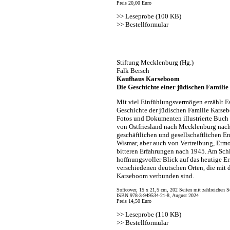
Preis 20,00 Euro
>>
Leseprobe (100 KB)
>>
Bestellformular
Stiftung Mecklenburg (Hg.)
Falk Bersch
Kaufhaus Karseboom
Die Geschichte einer jüdischen Familie
Mit viel Einfühlungsvermögen erzählt F
Geschichte der jüdischen Familie Karseb
Fotos und Dokumenten illustrierte Buch
von Ostfriesland nach Mecklenburg nach
geschäftlichen und gesellschaftlichen E
Wismar, aber auch von Vertreibung, Erm
bitteren Erfahrungen nach 1945. Am Schl
hoffnungsvoller Blick auf das heutige Er
verschiedenen deutschen Orten, die mit 
Karseboom verbunden sind.
Softcover, 15 x 21,5 cm, 202 Seiten mit zahlreichen
ISBN 978-3-949534-21-8, August 2024
Preis 14,50 Euro
>>
Leseprobe (110 KB)
>>
Bestellformular